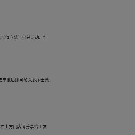
成长值商城半价兑活动、红
店审批后即可加入多乐士涂
点击右上方门店码分享给工友