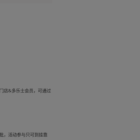
门店&多乐士会员，可通过
批，活动参与只可到挂靠