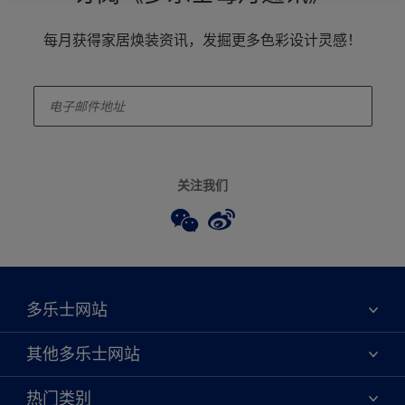
每月获得家居焕装资讯，发掘更多色彩设计灵感！
enter-your-email
关注我们
多乐士网站
关于我们
其他多乐士网站
联系我们
焕新服务
热门类别
查找店铺