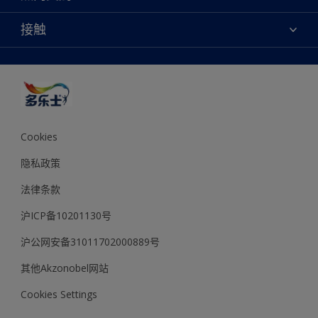
多乐士专业
网站地图
颜色
接触
天猫官方旗舰店
报告公示
产品
京东官方旗舰店
便捷性
绿色工厂
创意灵感
京东自营旗舰店
颜色准确性
装修建议
抖音官方旗舰店
可持续发展
拼多多官方旗舰店
多乐士2025年度色彩 - 金盏黄
Cookies
隐私政策
法律条款
沪ICP备10201130号
沪公网安备31011702000889号
其他Akzonobel网站
Cookies Settings